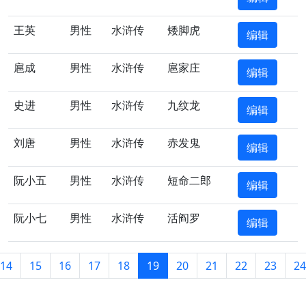
王英
男性
水浒传
矮脚虎
编辑
扈成
男性
水浒传
扈家庄
编辑
史进
男性
水浒传
九纹龙
编辑
刘唐
男性
水浒传
赤发鬼
编辑
阮小五
男性
水浒传
短命二郎
编辑
阮小七
男性
水浒传
活阎罗
编辑
14
15
16
17
18
19
20
21
22
23
24