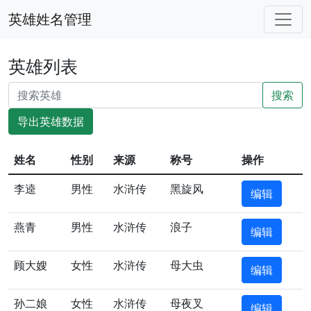
英雄姓名管理
英雄列表
搜索
导出英雄数据
姓名
性别
来源
称号
操作
李逵
男性
水浒传
黑旋风
编辑
燕青
男性
水浒传
浪子
编辑
顾大嫂
女性
水浒传
母大虫
编辑
孙二娘
女性
水浒传
母夜叉
编辑